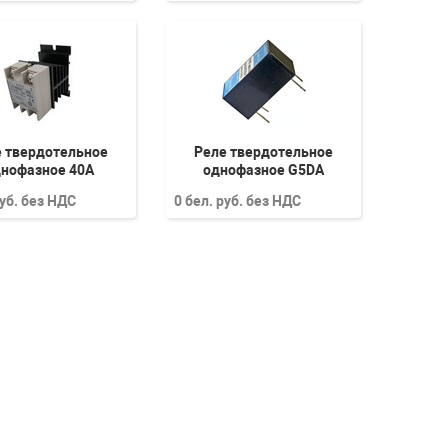
 твердотельное
Реле твердотельное
нофазное 40А
однофазное G5DA
руб. без НДС
0 бел. руб. без НДС