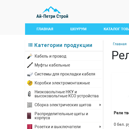
ГЛАВНАЯ
ШОУРУМ
КАТАЛОГ ТОВ
Категории продукции
Главная
Ре
Кабель и провод
Муфты кабельные
Системы для прокладки кабеля
Коробки электромонтажные
Низковольтные НКУ и
высоковольтные КСО устройства
Сборка электрических щитов
Реле т
Распределительные щиты и
корпуса
0 бел. 
Розетки и выключатели