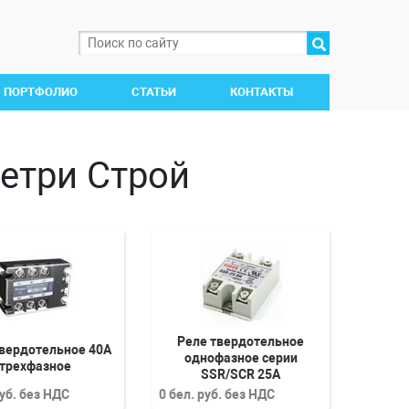
ПОРТФОЛИО
СТАТЬИ
КОНТАКТЫ
Петpи Строй
Реле твердотельное
твердотельное 40А
однофазное серии
трехфазное
SSR/SCR 25А
руб. без НДС
0 бел. руб. без НДС