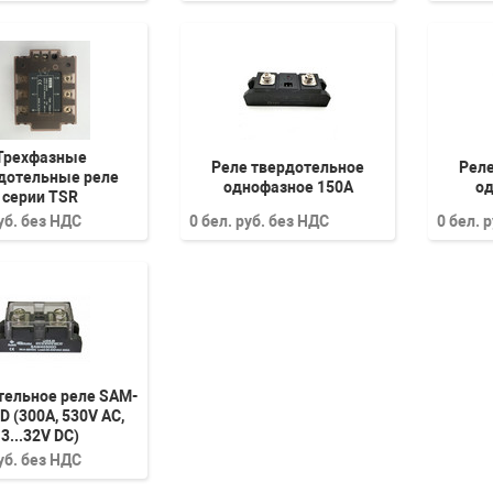
Трехфазные
Реле твердотельное
Реле
дотельные реле
однофазное 150А
од
серии TSR
руб. без НДС
0 бел. руб. без НДС
0 бел. 
тельное реле SAM-
D (300A, 530V AC,
3...32V DC)
руб. без НДС