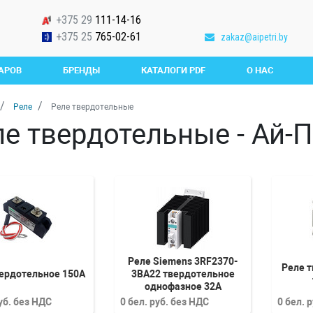
+375 29
111-14-16
+375 25
765-02-61
zakaz@aipetri.by
АРОВ
БРЕНДЫ
КАТАЛОГИ PDF
О НАС
Реле
Реле твердотельные
ле твердотельные - Ай-
Реле Siemens 3RF2370-
Реле 
вердотельное 150А
3BA22 твердотельное
однофазное 32А
руб. без НДС
0 бел. руб. без НДС
0 бел. 